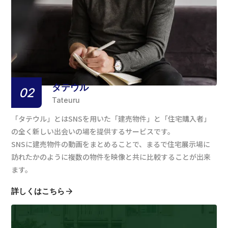
タテウル
02
Tateuru
「タテウル」とはSNSを用いた「建売物件」と「住宅購入者」
の全く新しい出会いの場を提供するサービスです。
SNSに建売物件の動画をまとめることで、まるで住宅展示場に
訪れたかのように複数の物件を映像と共に比較することが出来
ます。
詳しくはこちら
arrow_forward