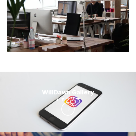
WillDawn Gallery
ギャラリー
arrow_forward