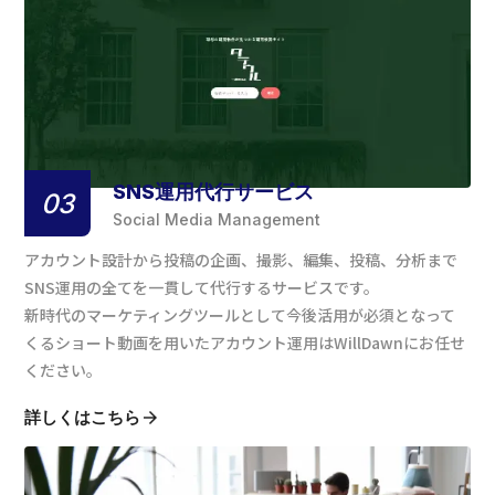
SNS運用代行サービス
03
Social Media Management
アカウント設計から投稿の企画、撮影、編集、投稿、分析まで
SNS運用の全てを一貫して代行するサービスです。
新時代のマーケティングツールとして今後活用が必須となって
くるショート動画を用いたアカウント運用はWillDawnにお任せ
ください。
詳しくはこちら
arrow_forward