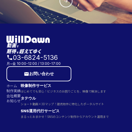
arrow_forward
03-6824-5136
phone
月~金 10:00-12:00 / 13:00-17:00
お問い合わせ
email
ホーム
映像制作サービス
制作実績
はじめてでも安心！ビジネスのお困りごとを、映像で解決します
会社概要
タテウル
お知らせ
ショート動画×3Dマップ！建売物件に特化したポータルサイト
SNS運用代行サービス
まるっとおまかせ！SNSのコンテンツ制作からアカウント運用まで