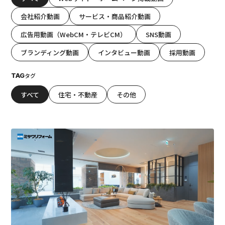
会社紹介動画
サービス・商品紹介動画
広告用動画（WebCM・テレビCM）
SNS動画
ブランディング動画
インタビュー動画
採用動画
TAG
タグ
すべて
住宅・不動産
その他