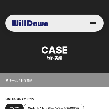
CASE
制作実績
ホーム
制作実績
home
/
CATEGORY
カテゴリー
すべて
Webサイト・ホームページ掲載動画