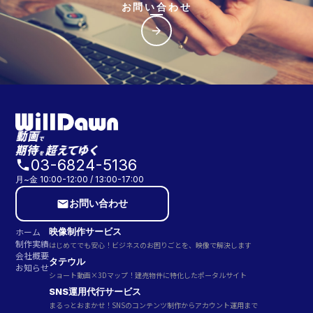
お問い合わせ
arrow_forward
03-6824-5136
phone
月~金 10:00-12:00 / 13:00-17:00
お問い合わせ
email
ホーム
映像制作サービス
制作実績
はじめてでも安心！ビジネスのお困りごとを、映像で解決します
会社概要
タテウル
お知らせ
ショート動画×3Dマップ！建売物件に特化したポータルサイト
SNS運用代行サービス
まるっとおまかせ！SNSのコンテンツ制作からアカウント運用まで