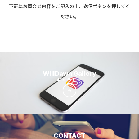
下記にお問合せ内容をご記入の上、送信ボタンを押してく
ださい。
WillDawn Gallery
ギャラリー
arrow_forward
CONTACT