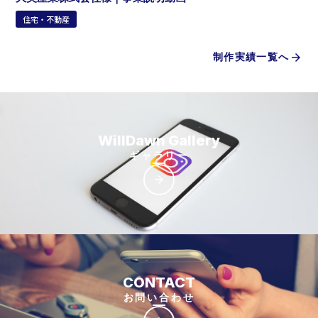
住宅・不動産
制作実績一覧へ
arrow_forward
WillDawn Gallery
ギャラリー
arrow_forward
CONTACT
お問い合わせ