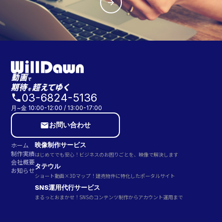
arrow_forward
03-6824-5136
phone
月~金 10:00-12:00 / 13:00-17:00
お問い合わせ
email
ホーム
映像制作サービス
制作実績
はじめてでも安心！ビジネスのお困りごとを、映像で解決します
会社概要
タテウル
お知らせ
ショート動画×3Dマップ！建売物件に特化したポータルサイト
SNS運用代行サービス
まるっとおまかせ！SNSのコンテンツ制作からアカウント運用まで